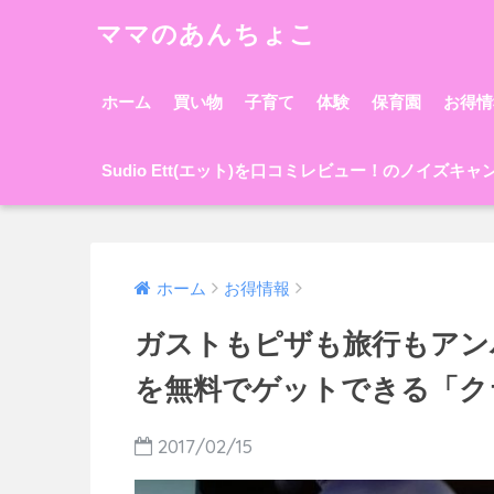
ママのあんちょこ
ホーム
買い物
子育て
体験
保育園
お得情
Sudio Ett(エット)を口コミレビュー！のノイズキ
ホーム
お得情報
ガストもピザも旅行もアン
を無料でゲットできる「ク
2017/02/15