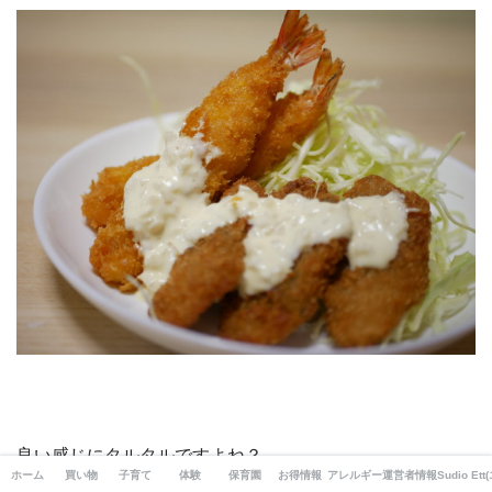
良い感じにタルタルですよね？
ホーム
買い物
子育て
体験
保育園
お得情報
アレルギー
運営者情報/お問い合
Sudio 