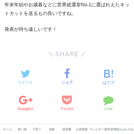
年末年始やお歳暮などに世界総選挙No.1に選ばれえたキッ
トカットを送るもの良いですね。
発表が待ち遠しいです！
SHARE
ツイート
シェア
はてブ
LINE
Google+
Pocket
CATEGORY :
お取り寄せ
ホーム
買い物
子育て
体験
保育園
お得情報
アレルギー
運営者情報/お問い合
Sudio 