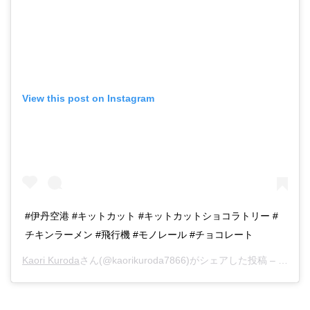
View this post on Instagram
#伊丹空港 #キットカット #キットカットショコラトリー #
チキンラーメン #飛行機 #モノレール #チョコレート
Kaori Kuroda
さん(@kaorikuroda7866)がシェアした投稿 –
2018