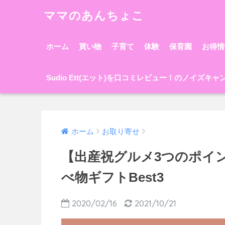
ママのあんちょこ
ホーム
買い物
子育て
体験
保育園
お得情
Sudio Ett(エット)を口コミレビュー！のノイズキ
ホーム
お取り寄せ
【出産祝グルメ3つのポイ
べ物ギフトBest3
2020/02/16
2021/10/21