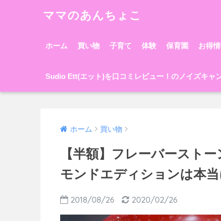
ママのあんちょこ
ホーム
買い物
子育て
体験
保育園
お得情
Sudio Ett(エット)を口コミレビュー！のノイズキ
ホーム
買い物
【半額】フレーバーストー
モンドエディションは本当
2018/08/26
2020/02/26