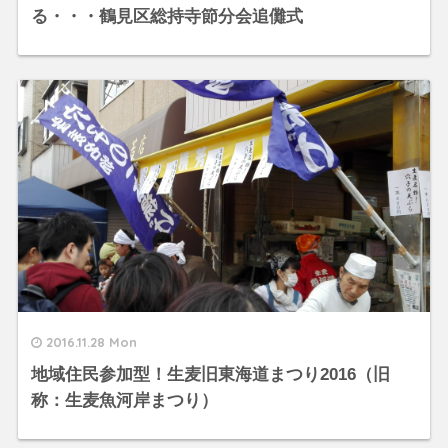
る・・・鶴見区総持寺節分会追儺式
2016.11.28 Mon
地域住民参加型！生麦旧東海道まつり2016（旧
称：生麦魚河岸まつり）